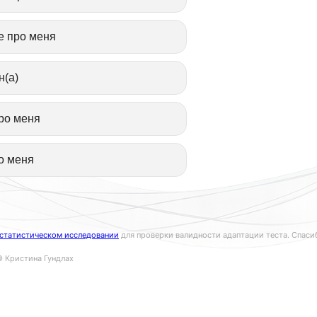
е про меня
н(а)
ро меня
о меня
статистическом исследовании
для проверки валидности адаптации теста. Спасиб
© Кристина Гундлах