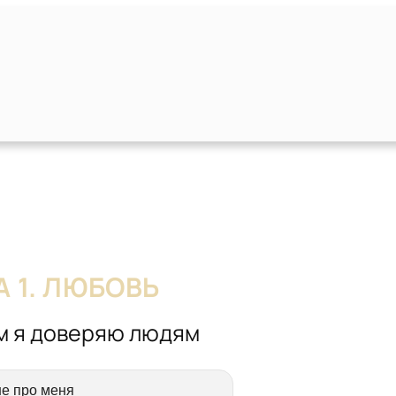
А 1. ЛЮБОВЬ
м я доверяю людям
е про меня