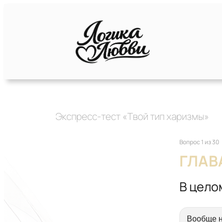
Экспресс-тест «Твой тип харизмы»
Вопрос 1 из 30
ГЛАВ
В цело
Вообще н