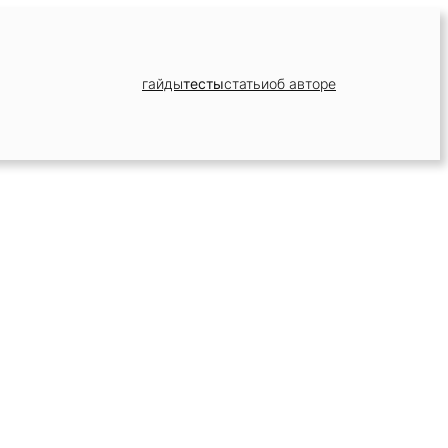
гайды
тесты
статьи
об авторе