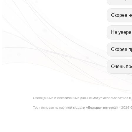
Скорее н
Не увере
Скорее п
Очень пр
Обобщенные и обезличенные данные могут использоваться в
Тест основан на научной модели
«Большая пятерка»
· 2026 